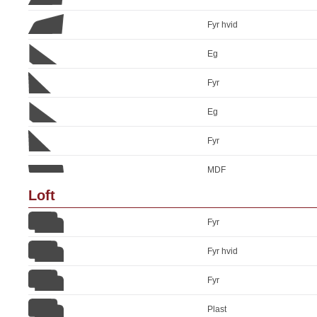
Fyr hvid
Eg
Fyr
Eg
Fyr
MDF
Loft
Fyr
Fyr hvid
Fyr
Plast